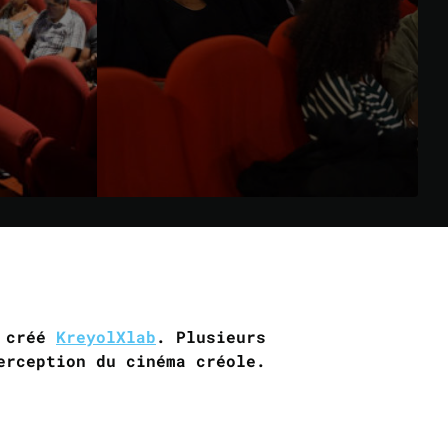
s créé
KreyolXlab
.
Plusieurs
erception du cinéma créole.