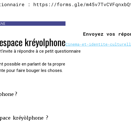
tionnaire : https://forms.gle/m45v7TvCVFqnxbQ
TÉLÉCH
GNE
Envoyez vos répo
Cinema-et-identite-culturell