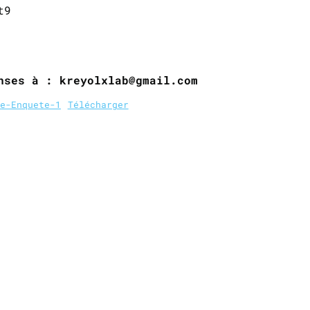
t9
ARGER LE QUESTIONNAIRE
nses à : kreyolxlab@gmail.com
e-Enquete-1
Télécharger