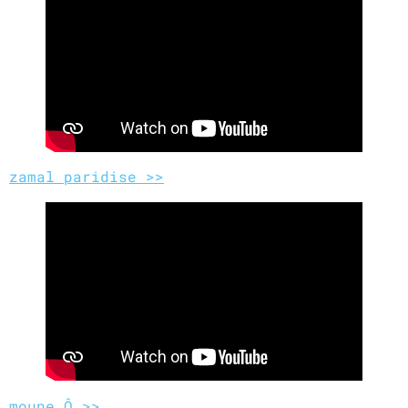
zamal paridise >>
moune Ô >>