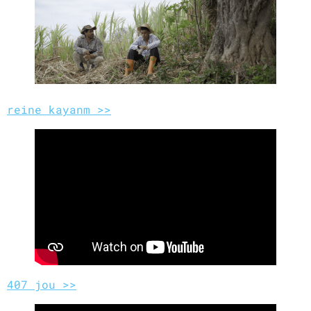
reine kayanm >>
407 jou >>