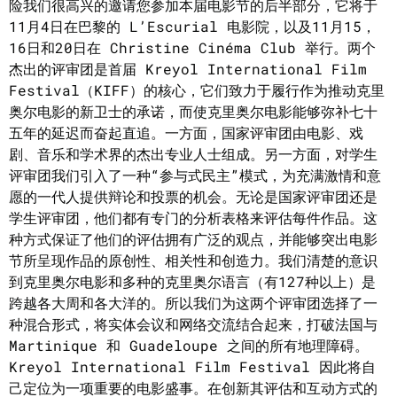
险我们很高兴的邀请您参加本届电影节的后半部分，它将于
11月4日在巴黎的 L’Escurial 电影院，以及11月15，
16日和20日在 Christine Cinéma Club 举行。两个
杰出的评审团是首届 Kreyol International Film
Festival（KIFF）的核心，它们致力于履行作为推动克里
奥尔电影的新卫士的承诺，而使克里奥尔电影能够弥补七十
五年的延迟而奋起直追。一方面，国家评审团由电影、戏
剧、音乐和学术界的杰出专业人士组成。另一方面，对学生
评审团我们引入了一种“参与式民主”模式，为充满激情和意
愿的一代人提供辩论和投票的机会。无论是国家评审团还是
学生评审团，他们都有专门的分析表格来评估每件作品。这
种方式保证了他们的评估拥有广泛的观点，并能够突出电影
节所呈现作品的原创性、相关性和创造力。我们清楚的意识
到克里奥尔电影和多种的克里奥尔语言（有127种以上）是
跨越各大周和各大洋的。所以我们为这两个评审团选择了一
种混合形式，将实体会议和网络交流结合起来，打破法国与
Martinique 和 Guadeloupe 之间的所有地理障碍。
Kreyol International Film Festival 因此将自
己定位为一项重要的电影盛事。在创新其评估和互动方式的